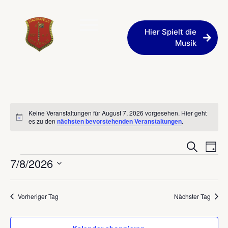
Hier Spielt die
Musik
Keine Veranstaltungen für August 7, 2026 vorgesehen. Hier geht
Hinweis
es zu den
nächsten bevorstehenden Veranstaltungen
.
Veran
Ve
Suche
Tag
7/8/2026
An
Such
Datum
Na
und
wählen.
Vorheriger Tag
Nächster Tag
Ansic
Navig