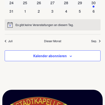
0 Veranstaltungen
0 Veranstaltungen
0 Veranstaltungen
0 Veranstaltungen
0 Veranstaltungen
0 Veranstaltung
1 Veran
24
25
26
27
28
29
30
0 Veranstaltungen
0 Veranstaltungen
0 Veranstaltungen
0 Veranstaltungen
0 Veranstaltungen
0 Veranstaltun
0 Veran
31
1
2
3
4
5
6
Es gibt keine Veranstaltungen an diesem Tag.
Hinweis
Juli
Dieser Monat
Sep.
Kalender abonnieren