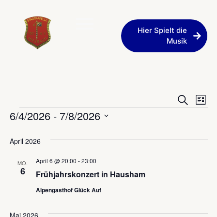
Hier Spielt die
Musik
Veran
Ve
Suche
Liste
6/4/2026
 - 
7/8/2026
An
Such
Datum
Na
und
wählen.
April 2026
Ansic
April 6 @ 20:00
-
23:00
MO.
6
Navig
Frühjahrskonzert in Hausham
Alpengasthof Glück Auf
Mai 2026