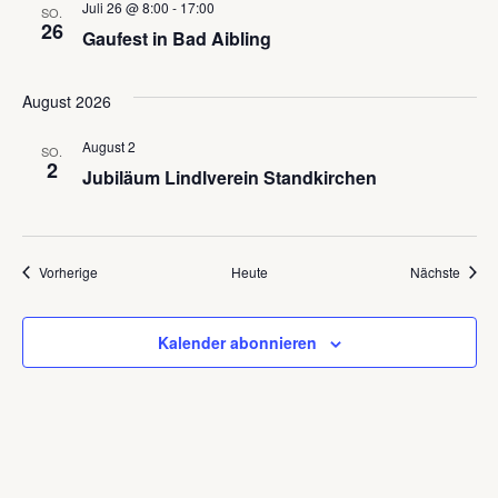
Juli 26 @ 8:00
-
17:00
SO.
26
Gaufest in Bad Aibling
August 2026
August 2
SO.
2
Jubiläum Lindlverein Standkirchen
Veranstaltungen
Veran
Vorherige
Heute
Nächste
Kalender abonnieren